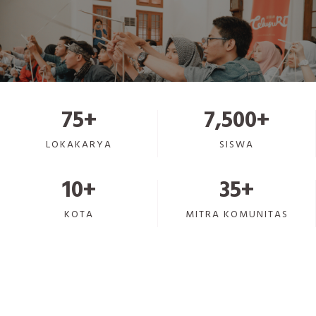
75
+
7,500
+
LOKAKARYA
SISWA
10
+
35
+
KOTA
MITRA KOMUNITAS